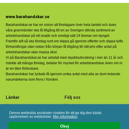
www.barahandskar.se
Barahandskar.se har en vision att företagare över hela landet och även
våra grannländer ska få tillgång till en av Sveriges största sortiment av
arbetshandskar på ett snabb och smidigt sätt 24 timmar om dynget.
Framför allt så ska företag runt om slippa gå igenom offerter och slippa tuffa
förhandlingar utan redan från början få tillgång till rätt pris efter antal på
arbetshandskar utan massa strul.
Vi på Barahandskar.se har arbetat med skyddsutrustning i mer än 11 år och
märkte att många företag, betalar för mycket för arbetshandskar även om ni
är en liten förbrukare.
Barahandskar har lyckats få igenom unika avtal med alla av dom ledande
varumärkerna som finns i Norden.
Länkar
Följ oss
Start
Facebook
Om oss
Instagram
Denna webbsida använder cookies för att ge dig den bästa
upplevelsen av webbsidan.
Mer information
Köpvillkor
Linkedin
Kundtjänst
Okej