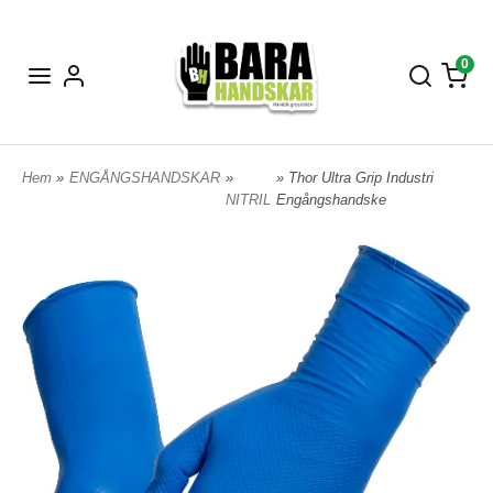
0
Hem
»
ENGÅNGSHANDSKAR
»
» Thor Ultra Grip Industri
NITRIL
Engångshandske