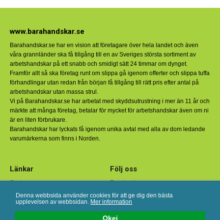
www.barahandskar.se
Barahandskar.se har en vision att företagare över hela landet och även
våra grannländer ska få tillgång till en av Sveriges största sortiment av
arbetshandskar på ett snabb och smidigt sätt 24 timmar om dynget.
Framför allt så ska företag runt om slippa gå igenom offerter och slippa tuffa
förhandlingar utan redan från början få tillgång till rätt pris efter antal på
arbetshandskar utan massa strul.
Vi på Barahandskar.se har arbetat med skyddsutrustning i mer än 11 år och
märkte att många företag, betalar för mycket för arbetshandskar även om ni
är en liten förbrukare.
Barahandskar har lyckats få igenom unika avtal med alla av dom ledande
varumärkerna som finns i Norden.
Länkar
Följ oss
Start
Facebook
Om oss
Instagram
Denna webbsida använder cookies för att ge dig den bästa
upplevelsen av webbsidan.
Mer information
Köpvillkor
Linkedin
Kundtjänst
Okej