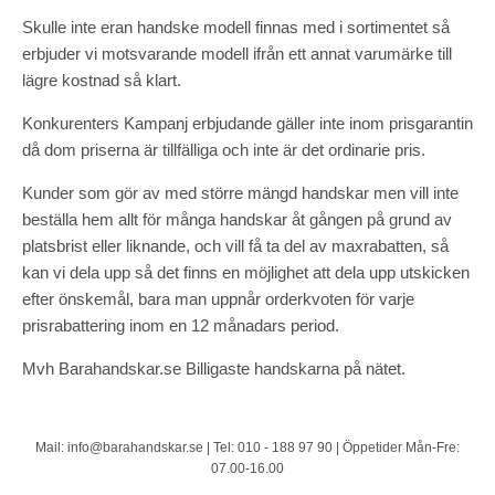
Skulle inte eran handske modell finnas med i sortimentet så
erbjuder vi motsvarande modell ifrån ett annat varumärke till
lägre kostnad så klart.
Konkurenters Kampanj erbjudande gäller inte inom prisgarantin
då dom priserna är tillfälliga och inte är det ordinarie pris.
Kunder som gör av med större mängd handskar men vill inte
beställa hem allt för många handskar åt gången på grund av
platsbrist eller liknande, och vill få ta del av maxrabatten, så
kan vi dela upp så det finns en möjlighet att dela upp utskicken
efter önskemål, bara man uppnår orderkvoten för varje
prisrabattering inom en 12 månadars period.
Mvh Barahandskar.se Billigaste handskarna på nätet.
Mail: info@barahandskar.se | Tel: 010 - 188 97 90 | Öppetider Mån-Fre:
07.00-16.00