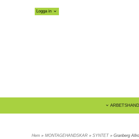
Logga in
ARBETSHAN
Hem
»
MONTAGEHANDSKAR
»
SYNTET
» Granberg All