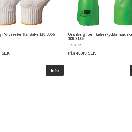
 Polysester Handske 110.0356
Granberg Kemikalieskyddshandsk
109.8135
109.8135
4 SEK
46,49 SEK
från