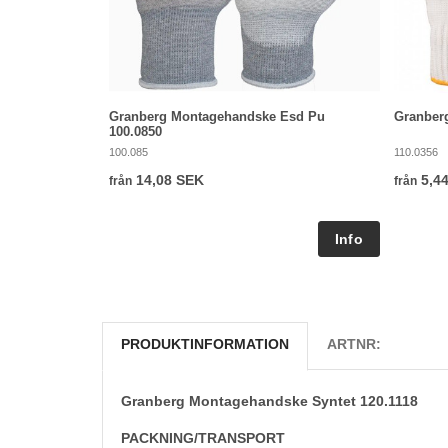
Granberg Montagehandske Esd Pu
Granberg
100.0850
100.085
110.0356
14,08 SEK
5,4
från
från
PRODUKTINFORMATION
ARTNR:
Granberg Montagehandske Syntet 120.1118
PACKNING/TRANSPORT