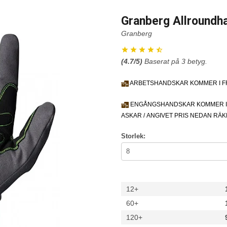
Granberg Allroundh
Granberg
(
4.7
/5)
Baserat på
3
betyg.
ARBETSHANDSKAR KOMMER I FRP
ENGÅNGSHANDSKAR KOMMER I 
ASKAR / ANGIVET PRIS NEDAN RÄ
Storlek:
12+
60+
120+