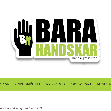
DSKAR
VARUMÄRKER
NYA VAROR
PRISGARANTI
KUNDER
roundhandske Syntet 120.1118