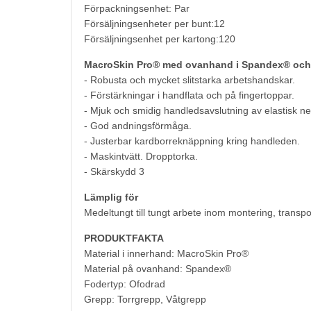
Förpackningsenhet: Par
Försäljningsenheter per bunt:12
Försäljningsenhet per kartong:120
MacroSkin Pro® med ovanhand i Spandex® och
- Robusta och mycket slitstarka arbetshandskar.
- Förstärkningar i handflata och på fingertoppar.
- Mjuk och smidig handledsavslutning av elastisk n
- God andningsförmåga.
- Justerbar kardborreknäppning kring handleden.
- Maskintvätt. Dropptorka.
- Skärskydd 3
Lämplig för
Medeltungt till tungt arbete inom montering, transpor
PRODUKTFAKTA
Material i innerhand: MacroSkin Pro®
Material på ovanhand: Spandex®
Fodertyp: Ofodrad
Grepp: Torrgrepp, Våtgrepp