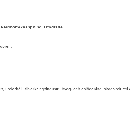
 kardborreknäppning. Ofodrade
eopren.
t, underhåll, tillverkningsindustri, bygg- och anläggning, skogsindustri 