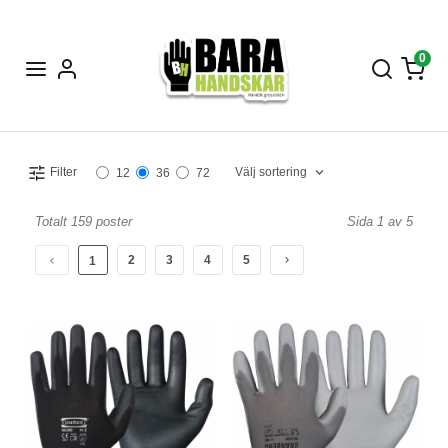
0
Välj sortering
Filter
12
36
72
Totalt 159 poster
Sida 1 av 5
2
3
4
5
1