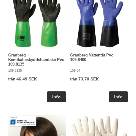
Granberg
Granberg Vattentät Pvc
Kemikalieskyddshandske Pvc
109.8400
109.8135
109.8135
109.84
46,49 SEK
73,70 SEK
från
från