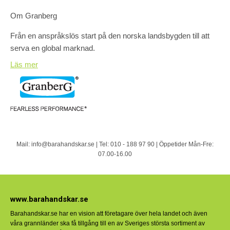
Om Granberg
Från en anspråkslös start på den norska landsbygden till att
serva en global marknad.
Läs mer
Det är Granbergs historia sammanfattad i en mening.
För oss är det en historia om djupa rötter, beslutsamhet och
vision.
Om en vilja att lyssna och lära sig och om förmågan att
prestera och leverera. Vi levererar handskar till hårt arbetande
händer världen över.
Mail: info@barahandskar.se | Tel: 010 - 188 97 90 | Öppetider Mån-Fre:
07.00-16.00
Granberg AS har för andra året i året i rad tilldelats det
internationella industridesignpriset “Red Dot Award” för
www.barahandskar.se
produktdeisgn, en av de mest prestigefyllda och viktigaste
utmärkelserna för design I världen. Som förra året har
Barahandskar.se har en vision att företagare över hela landet och även
Granberg vunnit för en ny produkt i sin serie av slag-och
våra grannländer ska få tillgång till en av Sveriges största sortiment av