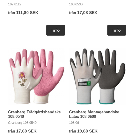
107.8112
108.0530
111,80 SEK
17,08 SEK
från
från
Granberg Trädgårdshandske
Granberg Montagehandske
108.0540
Latex 108.0600
Granberg 108.0540
108.06
17,08 SEK
19,88 SEK
från
från