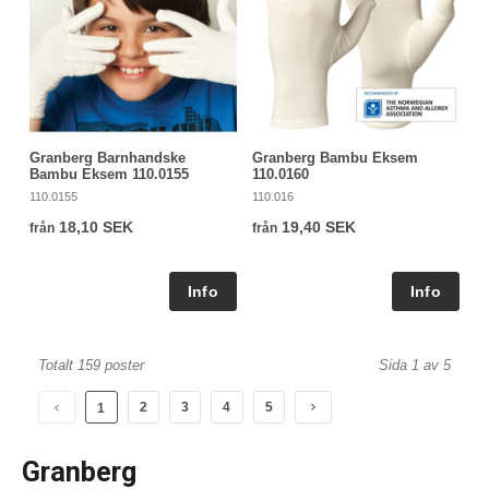
Granberg Barnhandske
Granberg Bambu Eksem
Bambu Eksem 110.0155
110.0160
110.0155
110.016
18,10 SEK
19,40 SEK
från
från
Totalt 159 poster
Sida 1 av 5
2
3
4
5
1
Granberg