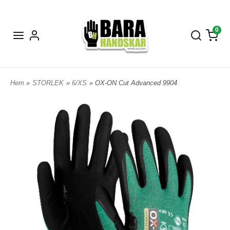
0
Hem
»
STORLEK
»
6/XS
» OX-ON Cut Advanced 9904